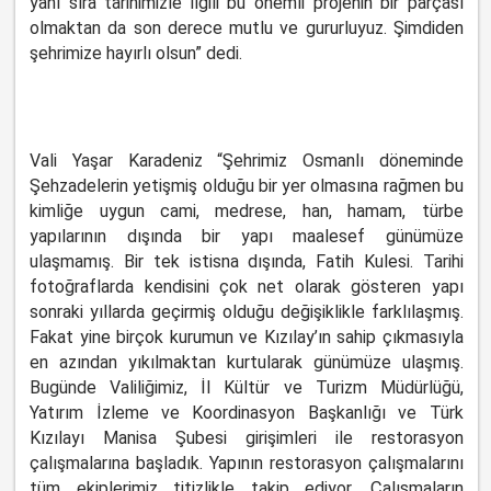
yanı sıra tarihimizle ilgili bu önemli projenin bir parçası
olmaktan da son derece mutlu ve gururluyuz. Şimdiden
şehrimize hayırlı olsun” dedi.
Vali Yaşar Karadeniz “Şehrimiz Osmanlı döneminde
Şehzadelerin yetişmiş olduğu bir yer olmasına rağmen bu
kimliğe uygun cami, medrese, han, hamam, türbe
yapılarının dışında bir yapı maalesef günümüze
ulaşmamış. Bir tek istisna dışında, Fatih Kulesi. Tarihi
fotoğraflarda kendisini çok net olarak gösteren yapı
sonraki yıllarda geçirmiş olduğu değişiklikle farklılaşmış.
Fakat yine birçok kurumun ve Kızılay’ın sahip çıkmasıyla
en azından yıkılmaktan kurtularak günümüze ulaşmış.
Bugünde Valiliğimiz, İl Kültür ve Turizm Müdürlüğü,
Yatırım İzleme ve Koordinasyon Başkanlığı ve Türk
Kızılayı Manisa Şubesi girişimleri ile restorasyon
çalışmalarına başladık. Yapının restorasyon çalışmalarını
tüm ekiplerimiz titizlikle takip ediyor. Çalışmaların