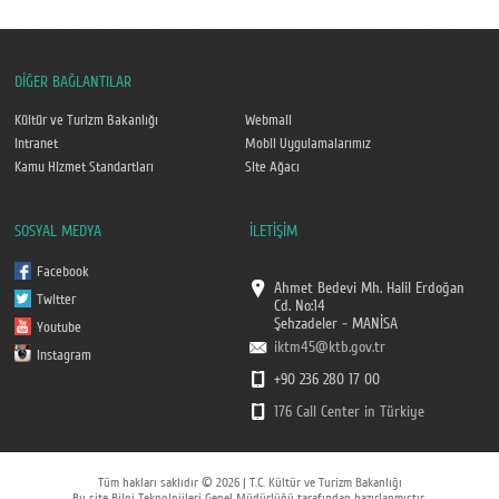
DİĞER BAĞLANTILAR
Kültür ve Turizm Bakanlığı
Webmail
Intranet
Mobil Uygulamalarımız
Kamu Hizmet Standartları
Site Ağacı
SOSYAL MEDYA
İLETİŞİM
Facebook
Ahmet Bedevi Mh. Halil Erdoğan
Twitter
Cd. No:14
Şehzadeler - MANİSA
Youtube
iktm45@ktb.gov.tr
Instagram
+90 236 280 17 00
176 Call Center in Türkiye
Tüm hakları saklıdır © 2026 | T.C. Kültür ve Turizm Bakanlığı
Bu site Bilgi Teknolojileri Genel Müdürlüğü tarafından hazırlanmıştır.