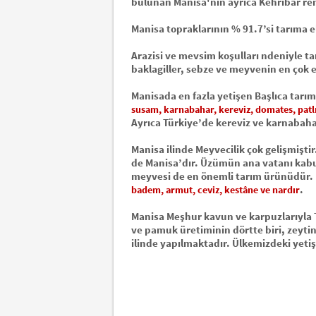
bulunan Manisa'nın ayrıca Kehribar r
Manisa topraklarının % 91.7’si tarıma el
Arazisi ve mevsim koşulları ndeniyle ta
baklagiller, sebze ve meyvenin en çok el
Manisada en fazla yetişen Başlıca tarı
susam, karnabahar, kereviz, domates, patlı
Ayrıca Türkiye’de kereviz ve karnabah
Manisa ilinde Meyvecilik çok gelişmişti
de Manisa’dır. Üzümün ana vatanı kabul
meyvesi de en önemli tarım ürünüdür. 
.
badem, armut, ceviz, kestâne ve nardır
Manisa Meşhur kavun ve karpuzlarıyla 
ve pamuk üretiminin dörtte biri, zeytin
ilinde yapılmaktadır. Ülkemizdeki yeti