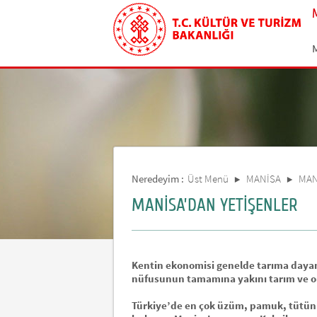
Neredeyim :
Üst Menü
MANİSA
MAN
MANİSA’DAN YETİŞENLER
Kentin ekonomisi genelde tarıma dayanır
nüfusunun tamamına yakını tarım ve or
Türkiye’de en çok üzüm, pamuk, tütün v