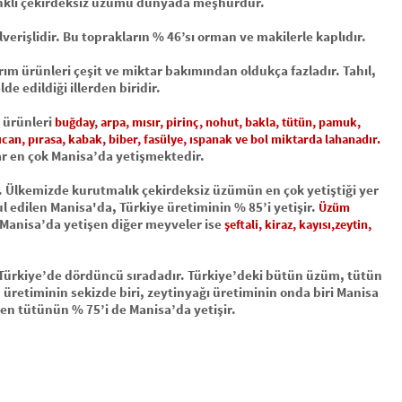
enkli çekirdeksiz üzümü dünyada meşhurdur.
verişlidir. Bu toprakların % 46’sı orman ve makilerle kaplıdır.
rım ürünleri çeşit ve miktar bakımından oldukça fazladır. Tahıl,
de edildiği illerden biridir.
m ürünleri
buğday, arpa, mısır, pirinç, nohut, bakla, tütün, pamuk,
can, pırasa, kabak, biber, fasülye, ıspanak ve bol miktarda lahanadır.
ar en çok Manisa’da yetişmektedir.
r. Ülkemizde kurutmalık çekirdeksiz üzümün en çok yetiştiği yer
 edilen Manisa'da, Türkiye üretiminin % 85’i yetişir.
Üzüm
Manisa’da yetişen diğer meyveler ise
şeftali, kiraz, kayısı,zeytin,
Türkiye’de dördüncü sıradadır. Türkiye’deki bütün üzüm, tütün
 üretiminin sekizde biri, zeytinyağı üretiminin onda biri Manisa
şen tütünün % 75’i de Manisa’da yetişir.