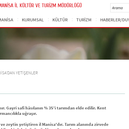
MANİSA İL KÜLTÜR VE TURİZM MÜDÜRLÜĞÜ
MANİSA
KURUMSAL
KÜLTÜR
TURİZM
HABERLER/DU
İSA’DAN YETİŞENLER
. Gayri safî hâsılanın % 35’i tarımdan elde edilir. Kent
mancılıkla uğraşır.
e zeytin yetiştiren il Manisa'dır. Tarım alanında zirvede