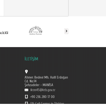
İLETİŞİM
Ahmet Bedevi Mh. Halil Erdoğan
Cd. No:14
Şehzadeler - MANİSA
iktm45@ktb.gov.tr
+90 236 280 17 00
176 Call Center in Türkiye