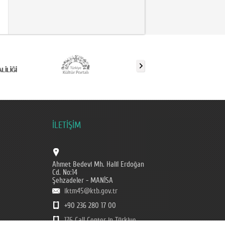
İLETİŞİM
Ahmet Bedevi Mh. Halil Erdoğan
Cd. No:14
Şehzadeler - MANİSA
iktm45@ktb.gov.tr
+90 236 280 17 00
176 Call Center in Türkiye