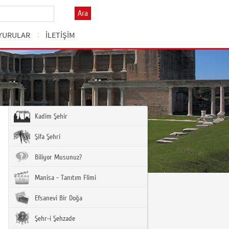
Ara
YURULAR
İLETİŞİM
Kadim Şehir
Şifa Şehri
Biliyor Musunuz?
Manisa - Tanıtım Flimi
Efsanevi Bir Doğa
Şehr-i Şehzade