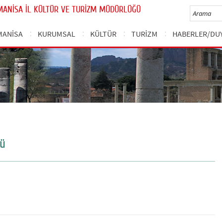
MANİSA İL KÜLTÜR VE TURİZM MÜDÜRLÜĞÜ
MANİSA
KURUMSAL
KÜLTÜR
TURİZM
HABERLER/DU
nü