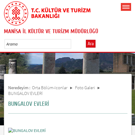
MANİSA İL KÜLTÜR VE TURİZM MÜDÜRLÜĞÜ
Ara
Neredeyim :
Orta Bölüm-Iconlar
Foto Galeri
BUNGALOV EVLERİ
BUNGALOV EVLERİ